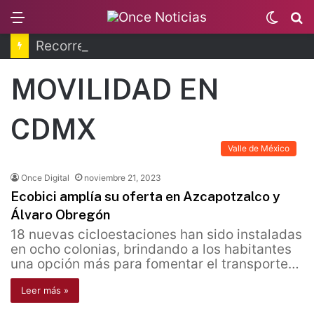
Menu
Switc
B
skin
Recorren la última ruta de Kimberly Moya
MOVILIDAD EN
CDMX
Valle de México
Once Digital
noviembre 21, 2023
Ecobici amplía su oferta en Azcapotzalco y
Álvaro Obregón
18 nuevas cicloestaciones han sido instaladas
en ocho colonias, brindando a los habitantes
una opción más para fomentar el transporte…
Leer más »