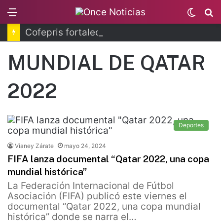
Menu
Switc
B
skin
Cofepris fortalece coordinación sanitaria en los estados
MUNDIAL DE QATAR
2022
Deportes
Vianey Zárate
mayo 24, 2024
FIFA lanza documental “Qatar 2022, una copa
mundial histórica”
La Federación Internacional de Fútbol
Asociación​ (FIFA) publicó este viernes el
documental “Qatar 2022, una copa mundial
histórica” donde se narra el…