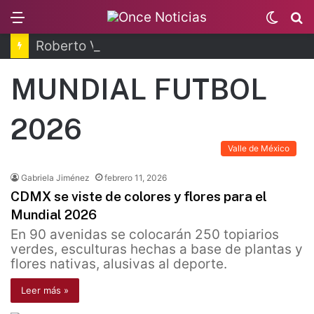
Menu
Switc
B
skin
Roberto Velasco concluye visita en Brasil
MUNDIAL FUTBOL
2026
Valle de México
Gabriela Jiménez
febrero 11, 2026
CDMX se viste de colores y flores para el
Mundial 2026
En 90 avenidas se colocarán 250 topiarios
verdes, esculturas hechas a base de plantas y
flores nativas, alusivas al deporte.
Leer más »