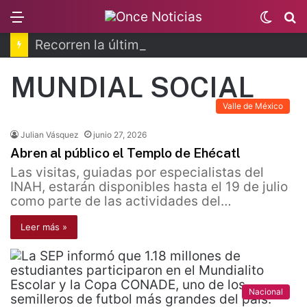
Menu
Switc
B
skin
Recorren la última ruta de Kimberly Moya
MUNDIAL SOCIAL
Valle de México
Julian Vásquez
junio 27, 2026
Abren al público el Templo de Ehécatl
Las visitas, guiadas por especialistas del
INAH, estarán disponibles hasta el 19 de julio
como parte de las actividades del…
Leer más »
Nacional