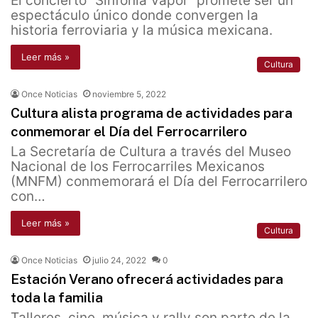
El concierto “Sinfonía Vapor” promete ser un
espectáculo único donde convergen la
historia ferroviaria y la música mexicana.
Leer más »
Cultura
Once Noticias
noviembre 5, 2022
Cultura alista programa de actividades para
conmemorar el Día del Ferrocarrilero
La Secretaría de Cultura a través del Museo
Nacional de los Ferrocarriles Mexicanos
(MNFM) conmemorará el Día del Ferrocarrilero
con…
Leer más »
Cultura
Once Noticias
julio 24, 2022
0
Estación Verano ofrecerá actividades para
toda la familia
Talleres, cine, música y rally son parte de la