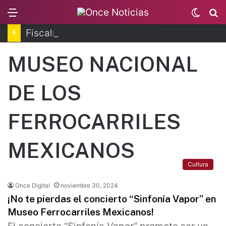
Menu
Switc
B
skin
Fiscalía de Morelos investiga explosión de pipa
MUSEO NACIONAL
DE LOS
FERROCARRILES
MEXICANOS
Cultura
Once Digital
noviembre 30, 2024
¡No te pierdas el concierto “Sinfonía Vapor” en
Museo Ferrocarriles Mexicanos!