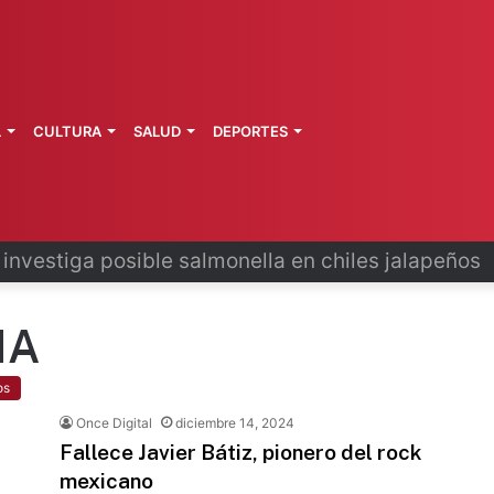
L
CULTURA
SALUD
DEPORTES
 la última ruta de Kimberly Moya
NA
os
Once Digital
diciembre 14, 2024
Fallece Javier Bátiz, pionero del rock
mexicano