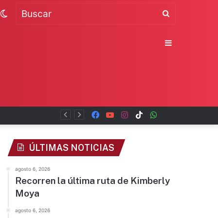
Switch
Buscar
skin
Sidebar
Facebook
YouTube
Instagram
TikTok
WhatsApp
x
ÚLTIMAS NOTICIAS
agosto 6, 2026
Recorren la última ruta de Kimberly
Moya
agosto 6, 2026