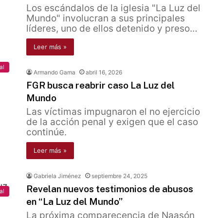
Los escándalos de la iglesia "La Luz del
Mundo" involucran a sus principales
líderes, uno de ellos detenido y preso…
Leer más »
al
Armando Gama
abril 16, 2026
FGR busca reabrir caso La Luz del
Mundo
Las víctimas impugnaron el no ejercicio
de la acción penal y exigen que el caso
continúe.
Leer más »
Gabriela Jiménez
septiembre 24, 2025
Revelan nuevos testimonios de abusos
al
en “La Luz del Mundo”
La próxima comparecencia de Naasón