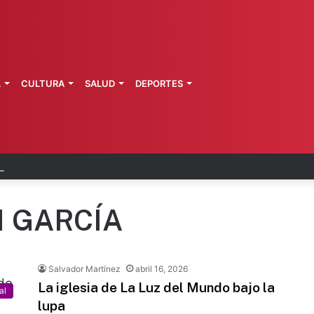
L
CULTURA
SALUD
DEPORTES
 en julio, la más baja en 6 años
 GARCÍA
Salvador Martínez
abril 16, 2026
La iglesia de La Luz del Mundo bajo la
al
lupa