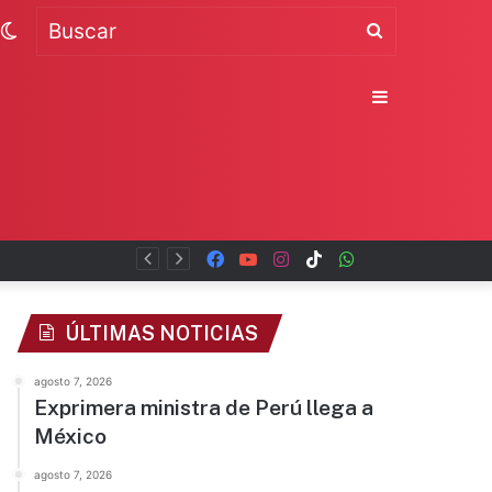
Switch
Buscar
skin
Sidebar
Facebook
YouTube
Instagram
TikTok
WhatsApp
x
ÚLTIMAS NOTICIAS
agosto 7, 2026
Exprimera ministra de Perú llega a
México
agosto 7, 2026