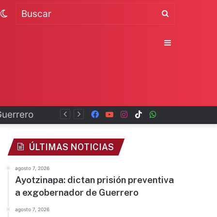
Switch
Buscar
skin
Sidebar
Facebook
YouTube
Instagram
TikTok
WhatsApp
x
ÚLTIMAS NOTICIAS
agosto 7, 2026
Ayotzinapa: dictan prisión preventiva
a exgobernador de Guerrero
agosto 7, 2026