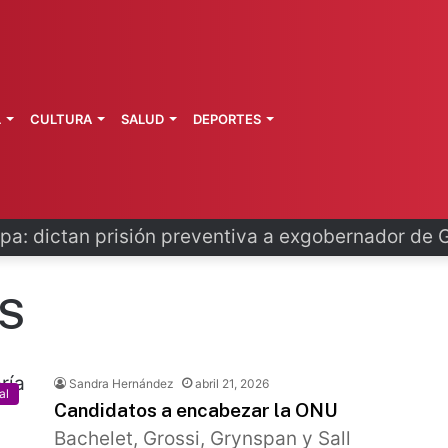
L
CULTURA
SALUD
DEPORTES
o se disculpa tras polémico plan de FIFA
S
Sandra Hernández
abril 21, 2026
al
Candidatos a encabezar la ONU
Bachelet, Grossi, Grynspan y Sall