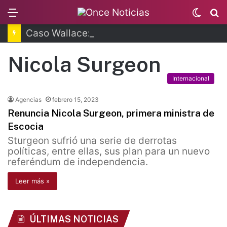
Menu
Switc
B
skin
Caso Wallace: Brenda Quevedo queda en libertad
Nicola Surgeon
Internacional
Agencias
febrero 15, 2023
Renuncia Nicola Surgeon, primera ministra de
Escocia
Sturgeon sufrió una serie de derrotas
políticas, entre ellas, sus plan para un nuevo
referéndum de independencia.
Leer más »
ÚLTIMAS NOTICIAS