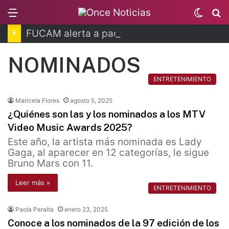
Menu
Switc
B
skin
FUCAM alerta a pacientes por hackeo de datos
NOMINADOS
ENTRETENIMIENTO
Maricela Flores
agosto 5, 2025
¿Quiénes son las y los nominados a los MTV
Video Music Awards 2025?
Este año, la artista más nominada es Lady
Gaga, al aparecer en 12 categorías, le sigue
Bruno Mars con 11.
Leer más »
ENTRETENIMIENTO
Paola Peralta
enero 23, 2025
Conoce a los nominados de la 97 edición de los