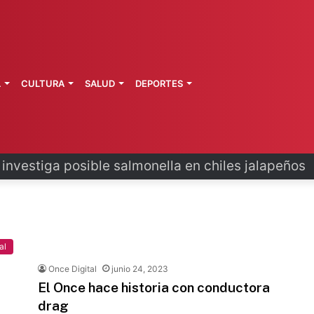
L
CULTURA
SALUD
DEPORTES
 la última ruta de Kimberly Moya
al
Once Digital
junio 24, 2023
El Once hace historia con conductora
drag