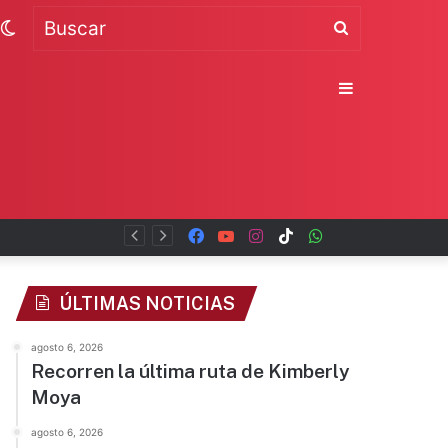
Switch
Buscar
skin
Sidebar
Facebook
YouTube
Instagram
TikTok
WhatsApp
x
ÚLTIMAS NOTICIAS
agosto 6, 2026
Recorren la última ruta de Kimberly
Moya
agosto 6, 2026