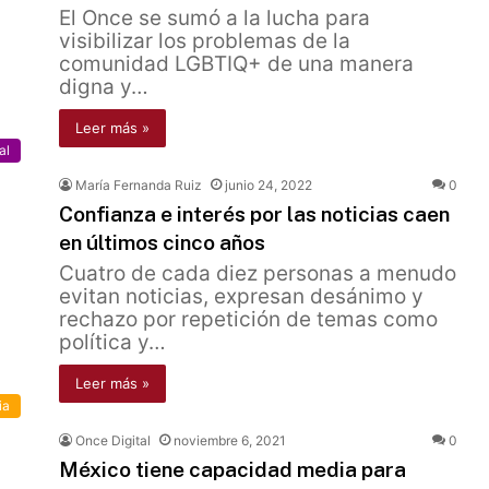
El Once se sumó a la lucha para
visibilizar los problemas de la
comunidad LGBTIQ+ de una manera
digna y…
Leer más »
al
María Fernanda Ruiz
junio 24, 2022
0
Confianza e interés por las noticias caen
en últimos cinco años
Cuatro de cada diez personas a menudo
evitan noticias, expresan desánimo y
rechazo por repetición de temas como
política y…
Leer más »
ia
Once Digital
noviembre 6, 2021
0
México tiene capacidad media para