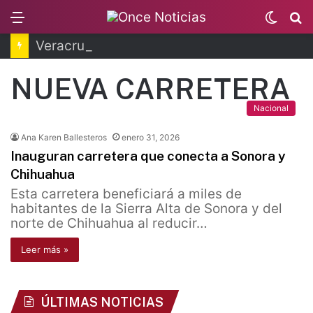
Menu
Switc
B
skin
Veracruz: desaforan a alcalde por caso Roxana Guzmán
NUEVA CARRETERA
Nacional
Ana Karen Ballesteros
enero 31, 2026
Inauguran carretera que conecta a Sonora y
Chihuahua
Esta carretera beneficiará a miles de
habitantes de la Sierra Alta de Sonora y del
norte de Chihuahua al reducir…
Leer más »
ÚLTIMAS NOTICIAS