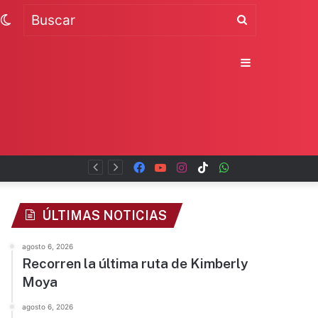
Switch
Buscar
skin
Sidebar
Facebook
YouTube
Instagram
TikTok
WhatsApp
x
ÚLTIMAS NOTICIAS
agosto 6, 2026
Recorren la última ruta de Kimberly
Moya
agosto 6, 2026