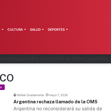
L
CULTURA
SALUD
DEPORTES
 la última ruta de Kimberly Moya
ICO
al
Rafael Guadarrama
mayo 7, 2026
Argentina rechaza llamado de la OMS
Argentina no reconsiderará su salida de