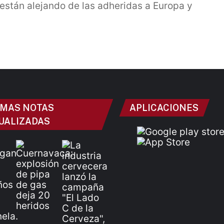
están alejando de las adheridas a Europa y
IMAS NOTAS
APLICACIONES
UALIZADAS