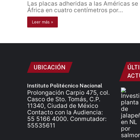
Las placas adheridas a las Américas se 
África en cuatro centímetros por…
Leer más »
UBICACIÓN
ÚLT
ACT
Instituto Politécnico Nacional
Prolongación Carpio 475, col.
Casco de Sto. Tomás, C.P.
11340, Ciudad de México
Contacto con la Audiencia:
55 5166 4000. Conmutador:
55535611