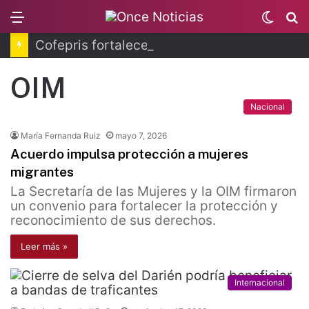
Menu
Switc
B
skin
Cofepris fortalece coordinación sanitaria en los estados
OIM
Nacional
María Fernanda Ruiz
mayo 7, 2026
Acuerdo impulsa protección a mujeres
migrantes
La Secretaría de las Mujeres y la OIM firmaron
un convenio para fortalecer la protección y
reconocimiento de sus derechos.
Leer más »
Internacional