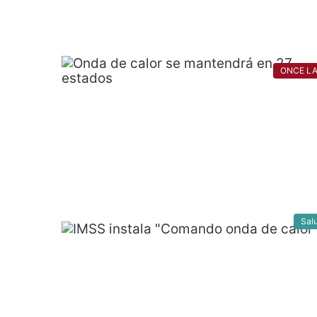
ONCE L
Sal