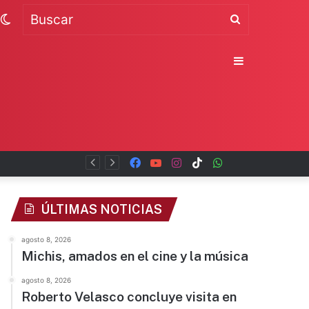
Switch
Buscar
skin
Sidebar
Facebook
YouTube
Instagram
TikTok
WhatsApp
x
ÚLTIMAS NOTICIAS
agosto 8, 2026
Michis, amados en el cine y la música
agosto 8, 2026
Roberto Velasco concluye visita en