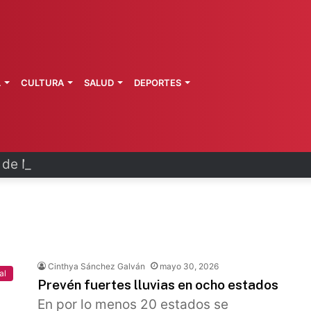
L
CULTURA
SALUD
DEPORTES
a de Morelos investiga explosión de pipa
Cinthya Sánchez Galván
mayo 30, 2026
al
Prevén fuertes lluvias en ocho estados
En por lo menos 20 estados se