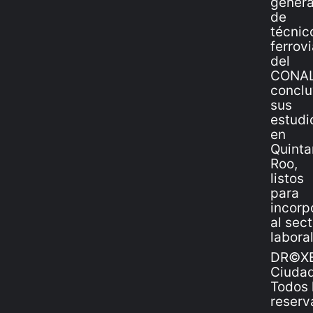
DR©XE
Ciudad
Todos 
reserv