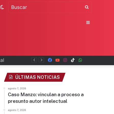
Switch
Buscar
skin
Sidebar
al
Facebook
YouTube
Instagram
TikTok
WhatsApp
x
ÚLTIMAS NOTICIAS
agosto 7, 2026
Caso Manzo: vinculan a proceso a
presunto autor intelectual
agosto 7, 2026