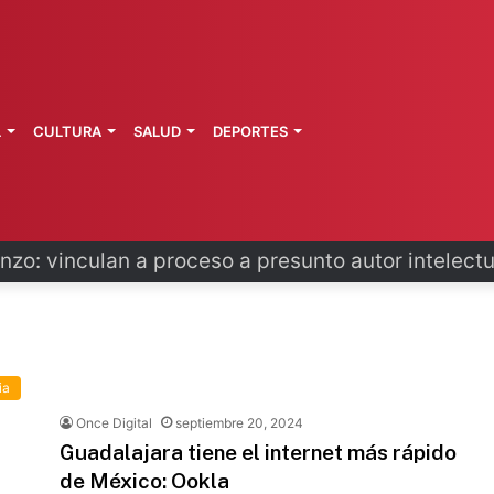
L
CULTURA
SALUD
DEPORTES
zo: vinculan a proceso a presunto autor intelectu
ia
Once Digital
septiembre 20, 2024
Guadalajara tiene el internet más rápido
de México: Ookla