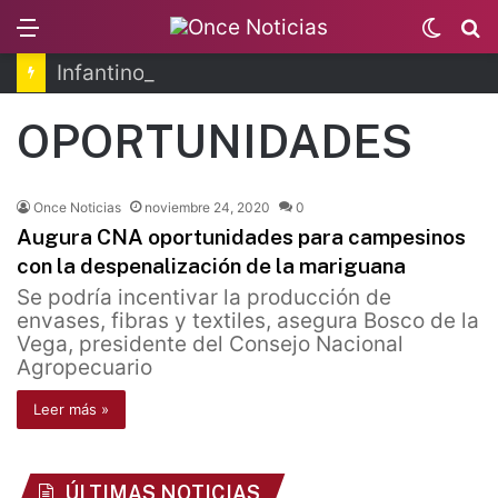
Menu
Switc
B
skin
Infantino se disculpa tras polémico plan de FIFA
OPORTUNIDADES
Once Noticias
noviembre 24, 2020
0
Augura CNA oportunidades para campesinos
con la despenalización de la mariguana
Se podría incentivar la producción de
envases, fibras y textiles, asegura Bosco de la
Vega, presidente del Consejo Nacional
Agropecuario
Leer más »
ÚLTIMAS NOTICIAS