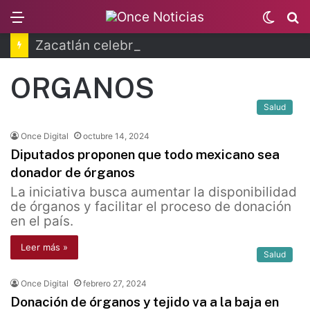
Menu
Switc
B
skin
Zacatlán celebra la Feria de la Manzana 2026
ORGANOS
Salud
Once Digital
octubre 14, 2024
Diputados proponen que todo mexicano sea
donador de órganos
La iniciativa busca aumentar la disponibilidad
de órganos y facilitar el proceso de donación
en el país.
Leer más »
Salud
Once Digital
febrero 27, 2024
Donación de órganos y tejido va a la baja en