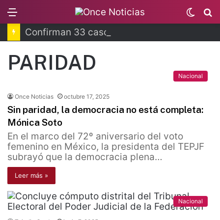
Menu
Switc
B
skin
Confirman 33 casos de ciclosporiasis en México
PARIDAD
Nacional
Once Noticias
octubre 17, 2025
Sin paridad, la democracia no está completa:
Mónica Soto
En el marco del 72º aniversario del voto
femenino en México, la presidenta del TEPJF
subrayó que la democracia plena…
Leer más »
Nacional