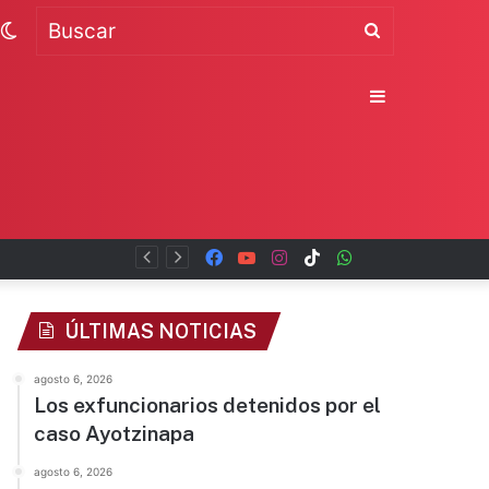
Switch
Buscar
skin
Sidebar
Facebook
YouTube
Instagram
TikTok
WhatsApp
x
ÚLTIMAS NOTICIAS
agosto 6, 2026
Los exfuncionarios detenidos por el
caso Ayotzinapa
agosto 6, 2026