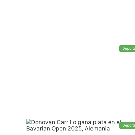
Deport
Deport