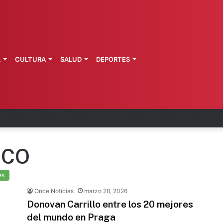
L
CULTURA
SALUD
DEPORTES
 la última ruta de Kimberly Moya
ICO
es
Once Noticias
marzo 28, 2026
Donovan Carrillo entre los 20 mejores
del mundo en Praga