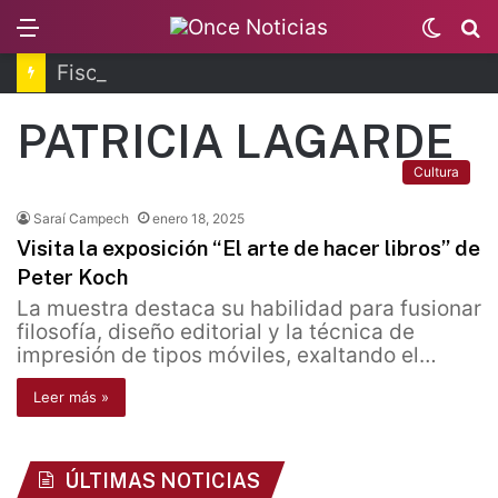
Menu
Switc
B
skin
Fiscalía de Morelos investiga explosión de pipa
PATRICIA LAGARDE
Cultura
Saraí Campech
enero 18, 2025
Visita la exposición “El arte de hacer libros” de
Peter Koch
La muestra destaca su habilidad para fusionar
filosofía, diseño editorial y la técnica de
impresión de tipos móviles, exaltando el…
Leer más »
ÚLTIMAS NOTICIAS