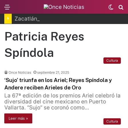
Menu
Switc
B
skin
Zacatlán celebra la Feria de la Manzana 2026
Patricia Reyes
Spíndola
Cultura
Once Noticias
septiembre 21, 2025
‘Sujo’ triunfa en los Ariel; Reyes Spíndola y
Andere reciben Arieles de Oro
La 67ª edición de los premios Ariel celebró la
diversidad del cine mexicano en Puerto
Vallarta. “Sujo” se coronó como…
Leer más »
Cultura