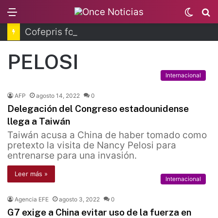
Menu
Switc
B
skin
Cofepris fortalece coordinación sanitaria en los estados
PELOSI
Internacional
AFP
agosto 14, 2022
0
Delegación del Congreso estadounidense
llega a Taiwán
Taiwán acusa a China de haber tomado como
pretexto la visita de Nancy Pelosi para
entrenarse para una invasión.
Leer más »
Internacional
Agencia EFE
agosto 3, 2022
0
G7 exige a China evitar uso de la fuerza en