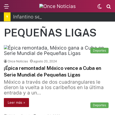
Menu
Switc
B
skin
Infantino se disculpa tras polémico plan de FIFA
PEQUEÑAS LIGAS
Deportes
Once Noticias
agosto 20, 2024
¡Épica remontada! México vence a Cuba en
Serie Mundial de Pequeñas Ligas
México a través de dos cuadrangulares le
dieron la vuelta a los caribeños en la última
entrada y a un…
Leer más »
Deportes