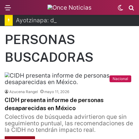
Menu
Switc
B
skin
Ayotzinapa: dictan prisión preventiva a exgobernador de Guerrero
PERSONAS
BUSCADORAS
Nacional
Azucena Rangel
mayo 11, 2026
CIDH presenta informe de personas
desaparecidas en México
Colectivos de búsqueda advirtieron que sin
seguimiento puntual, las recomendaciones de
la CIDH no tendrán impacto real.