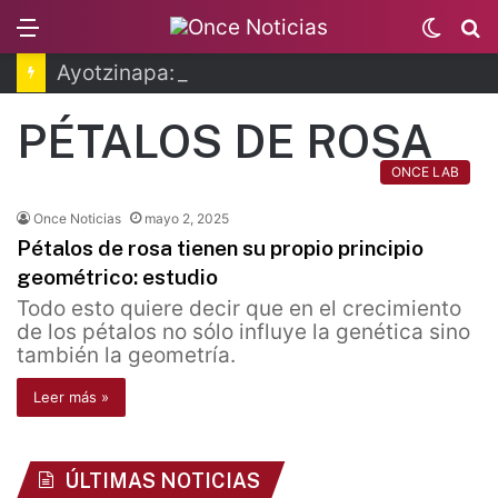
Menu
Switc
B
skin
Ayotzinapa: dictan prisión preventiva a exgobernador de Guerrero
PÉTALOS DE ROSA
ONCE LAB
Once Noticias
mayo 2, 2025
Pétalos de rosa tienen su propio principio
geométrico: estudio
Todo esto quiere decir que en el crecimiento
de los pétalos no sólo influye la genética sino
también la geometría.
Leer más »
ÚLTIMAS NOTICIAS