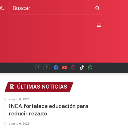
Switch
Buscar
skin
Sidebar
Facebook
YouTube
Instagram
TikTok
WhatsApp
x
ÚLTIMAS NOTICIAS
agosto 6, 2026
INEA fortalece educación para
reducir rezago
agosto 6, 2026