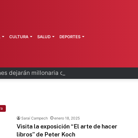
L
CULTURA
SALUD
DEPORTES
es dejarán millonaria derrama en CDMX
ra
Saraí Campech
enero 18, 2025
Visita la exposición “El arte de hacer
libros” de Peter Koch