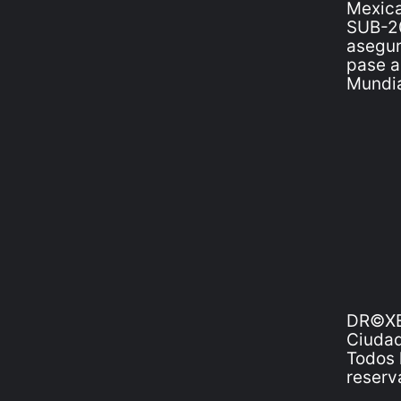
DR©XE
Ciudad
Todos 
reserv