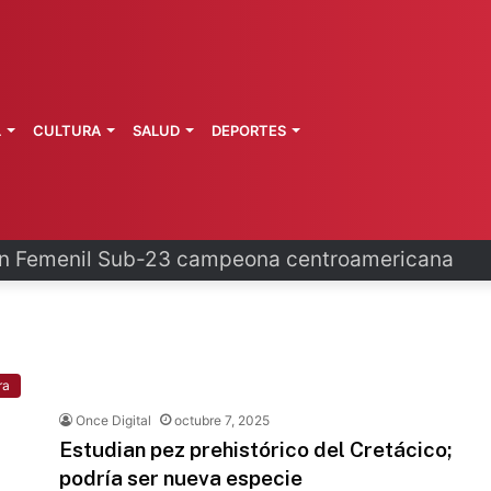
L
CULTURA
SALUD
DEPORTES
 investiga posible salmonella en chiles jalapeños
ra
Once Digital
octubre 7, 2025
Estudian pez prehistórico del Cretácico;
podría ser nueva especie