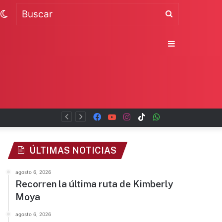
Switch
Buscar
skin
Sidebar
Facebook
YouTube
Instagram
TikTok
WhatsApp
x
ÚLTIMAS NOTICIAS
agosto 6, 2026
Recorren la última ruta de Kimberly
Moya
agosto 6, 2026