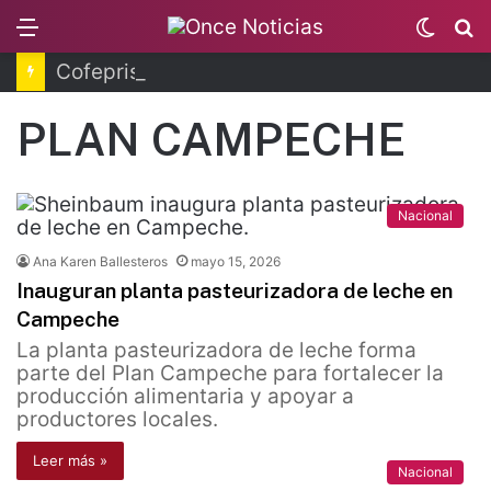
Menu
Switc
B
skin
Cofepris fortalece coordinación sanitaria en los estados
PLAN CAMPECHE
Nacional
Ana Karen Ballesteros
mayo 15, 2026
Inauguran planta pasteurizadora de leche en
Campeche
La planta pasteurizadora de leche forma
parte del Plan Campeche para fortalecer la
producción alimentaria y apoyar a
productores locales.
Leer más »
Nacional