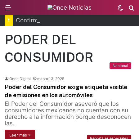
Menu
Switc
B
skin
Confirman 33 casos de ciclosporiasis en México
PODER DEL
CONSUMIDOR
Nacional
Once Digital
marzo 13, 2025
Poder del Consumidor exige etiqueta visible
de emisiones en los automóviles
El Poder del Consumidor aseveró que los
consumidores mexicanos no cuentan con su
derecho a la información porque desconocen
las…
Leer más »
Reportajes especiales