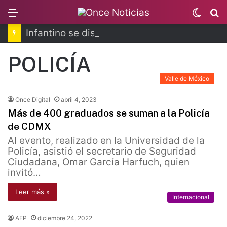
Menu
Switc
B
skin
Infantino se disculpa tras polémico plan de FIFA
POLICÍA
Valle de México
Once Digital
abril 4, 2023
Más de 400 graduados se suman a la Policía
de CDMX
Al evento, realizado en la Universidad de la
Policía, asistió el secretario de Seguridad
Ciudadana, Omar García Harfuch, quien
invitó…
Leer más »
Internacional
AFP
diciembre 24, 2022