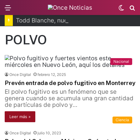
Menu
Switc
B
skin
Todd Blanche, nuevo fiscal general de EUA
POLVO
Nacional
Once Digital
febrero 12, 2025
Prevén entrada de polvo fugitivo en Monterrey
El polvo fugitivo es un fenómeno que se
genera cuando se acumula una gran cantidad
de partículas de polvo y…
Leer más »
Ciencia
Once Digital
julio 10, 2023