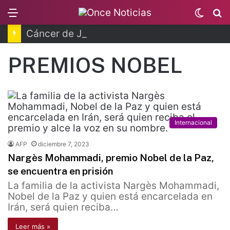
Menu
Switc
B
skin
Cáncer de Joe Biden hizo metástasis, revela su hijo
PREMIOS NOBEL
Internacional
AFP
diciembre 7, 2023
Nargès Mohammadi, premio Nobel de la Paz,
se encuentra en prisión
La familia de la activista Nargès Mohammadi,
Nobel de la Paz y quien está encarcelada en
Irán, será quien reciba…
Leer más »