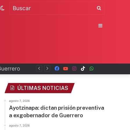
Switch
Buscar
skin
Sidebar
Guerrero
Facebook
YouTube
Instagram
TikTok
WhatsApp
x
ÚLTIMAS NOTICIAS
agosto 7, 2026
Ayotzinapa: dictan prisión preventiva
a exgobernador de Guerrero
agosto 7, 2026