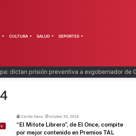
L
CULTURA
SALUD
DEPORTES
pa: dictan prisión preventiva a exgobernador de 
24
Cecilia Nava
octubre 30, 2024
“El Mitote Librero”, de El Once, compite
ra
por mejor contenido en Premios TAL