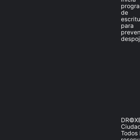
DR©XE
Ciudad
Todos 
reserv