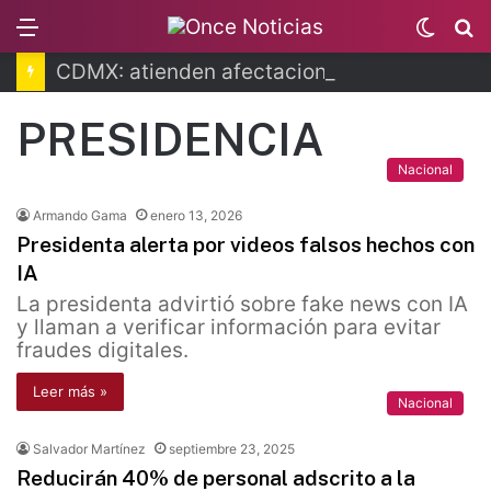
Menu
Switc
B
skin
CDMX: atienden afectaciones por lluvias
PRESIDENCIA
Nacional
Armando Gama
enero 13, 2026
Presidenta alerta por videos falsos hechos con
IA
La presidenta advirtió sobre fake news con IA
y llaman a verificar información para evitar
fraudes digitales.
Leer más »
Nacional
Salvador Martínez
septiembre 23, 2025
Reducirán 40% de personal adscrito a la