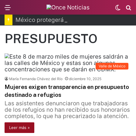
Menu
Switc
B
skin
México protegerá 30% del territorio nacional
PRESUPUESTO
Valle de México
María Fernanda Chávez del Río
diciembre 10, 2025
Mujeres exigen transparencia en presupuesto
destinado a refugios
Las asistentes denunciaron que trabajadoras
de los refugios no han recibido sus honorarios
completos, lo que ha precarizado la atención.
Leer más »