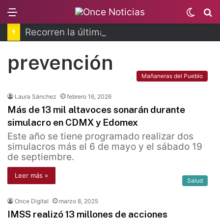
Menu
Switc
B
skin
Recorren la última ruta de Kimberly Moya
prevención
Mañaneras del Pueblo
Laura Sánchez
febrero 16, 2026
Más de 13 mil altavoces sonarán durante
simulacro en CDMX y Edomex
Este año se tiene programado realizar dos
simulacros más el 6 de mayo y el sábado 19
de septiembre.
Leer más »
Salud
Once Digital
marzo 8, 2025
IMSS realizó 13 millones de acciones