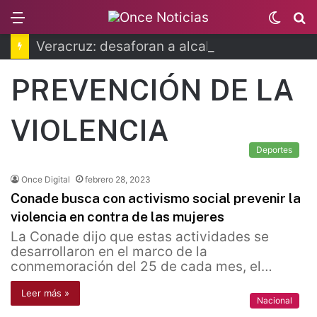
Menu
Switc
B
skin
Veracruz: desaforan a alcalde por caso Roxana Guzmán
PREVENCIÓN DE LA
VIOLENCIA
Deportes
Once Digital
febrero 28, 2023
Conade busca con activismo social prevenir la
violencia en contra de las mujeres
La Conade dijo que estas actividades se
desarrollaron en el marco de la
conmemoración del 25 de cada mes, el…
Leer más »
Nacional