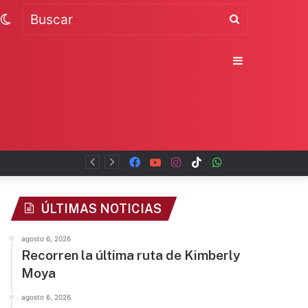
Switch
Buscar
skin
Sidebar
Facebook
YouTube
Instagram
TikTok
WhatsApp
x
ÚLTIMAS NOTICIAS
agosto 6, 2026
Recorren la última ruta de Kimberly
Moya
agosto 6, 2026