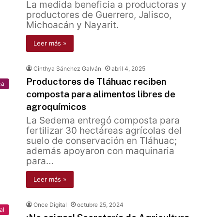
La medida beneficia a productoras y
productores de Guerrero, Jalisco,
Michoacán y Nayarit.
Leer más »
Cinthya Sánchez Galván
abril 4, 2025
Productores de Tláhuac reciben
ca
composta para alimentos libres de
agroquímicos
La Sedema entregó composta para
fertilizar 30 hectáreas agrícolas del
suelo de conservación en Tláhuac;
además apoyaron con maquinaria
para…
Leer más »
Once Digital
octubre 25, 2024
al