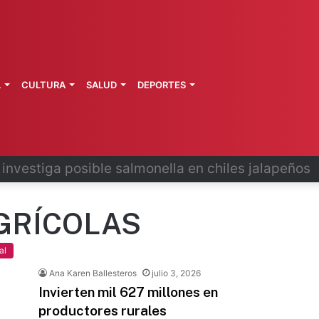
L
CULTURA
SALUD
DEPORTES
 la última ruta de Kimberly Moya
GRÍCOLAS
al
Ana Karen Ballesteros
julio 3, 2026
Invierten mil 627 millones en
productores rurales