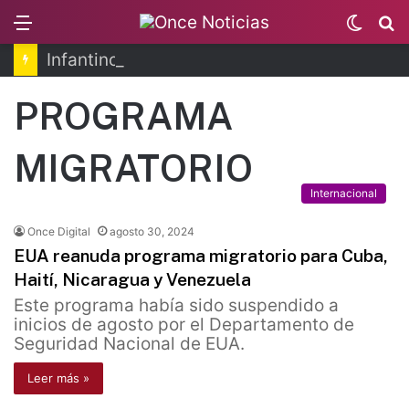
Menu
Switc
B
skin
Infantino se disculpa tras polémico plan de FIFA
PROGRAMA
MIGRATORIO
Internacional
Once Digital
agosto 30, 2024
EUA reanuda programa migratorio para Cuba,
Haití, Nicaragua y Venezuela
Este programa había sido suspendido a
inicios de agosto por el Departamento de
Seguridad Nacional de EUA.
Leer más »