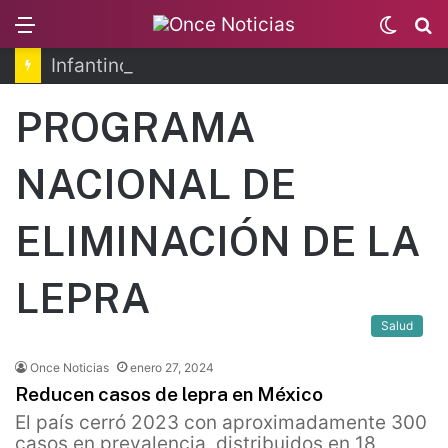
Menu
Switc
B
skin
Infantino se disculpa tras polémico plan de FIFA
PROGRAMA
NACIONAL DE
ELIMINACIÓN DE LA
LEPRA
Salud
Once Noticias
enero 27, 2024
Reducen casos de lepra en México
El país cerró 2023 con aproximadamente 300
casos en prevalencia, distribuidos en 18