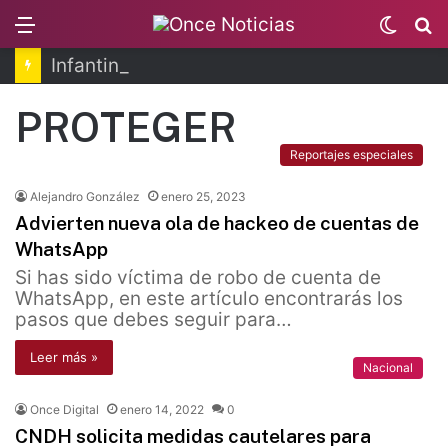
Menu
Switc
B
skin
Infantino se disculpa tras polémico plan de FIFA
PROTEGER
Reportajes especiales
Alejandro González
enero 25, 2023
Advierten nueva ola de hackeo de cuentas de
WhatsApp
Si has sido víctima de robo de cuenta de
WhatsApp, en este artículo encontrarás los
pasos que debes seguir para…
Leer más »
Nacional
Once Digital
enero 14, 2022
0
CNDH solicita medidas cautelares para