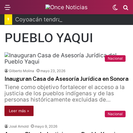
Menu
Switc
B
skin
Coyoacán tendrá Utopía Elena Poniatowska
PUEBLO YAQUI
Nacional
Gilberto Molina
mayo 23, 2026
Inauguran Casa de Asesoría Jurídica en Sonora
Tiene como objetivo fortalecer el acceso a la
justicia de los pueblos indígenas y de las
personas históricamente excluidas de…
Leer más »
Nacional
José Arnold
mayo 9, 2026