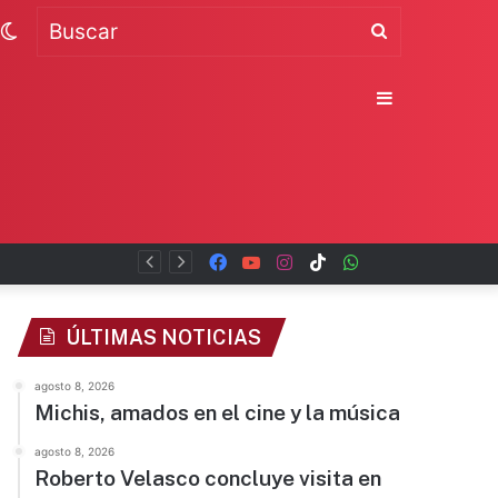
Switch
Buscar
skin
Sidebar
Facebook
YouTube
Instagram
TikTok
WhatsApp
x
ÚLTIMAS NOTICIAS
agosto 8, 2026
Michis, amados en el cine y la música
agosto 8, 2026
Roberto Velasco concluye visita en