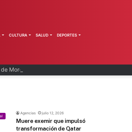
L
CULTURA
SALUD
DEPORTES
a de Morelos investiga explosión de pipa
Agencias
julio 12, 2026
al
Muere exemir que impulsó
transformación de Qatar