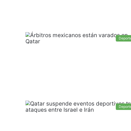
Deport
Deport