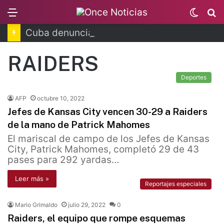
Menu
Switc
B
skin
Cuba denuncia daño a la salud por bloqueo
RAIDERS
Deportes
AFP
octubre 10, 2022
Jefes de Kansas City vencen 30-29 a Raiders
de la mano de Patrick Mahomes
El mariscal de campo de los Jefes de Kansas
City, Patrick Mahomes, completó 29 de 43
pases para 292 yardas…
Leer más »
Reportajes especiales
Mario Grimaldo
julio 29, 2022
0
Raiders, el equipo que rompe esquemas