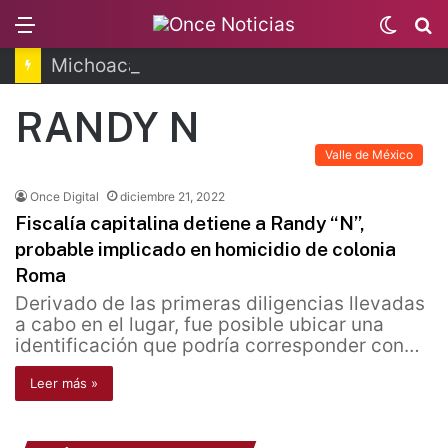
Menu
Switc
B
skin
Michoacán: refuerzan seguridad en zona aguacatera
RANDY N
Valle de México
Once Digital
diciembre 21, 2022
Fiscalía capitalina detiene a Randy “N”,
probable implicado en homicidio de colonia
Roma
Derivado de las primeras diligencias llevadas
a cabo en el lugar, fue posible ubicar una
identificación que podría corresponder con…
Leer más »