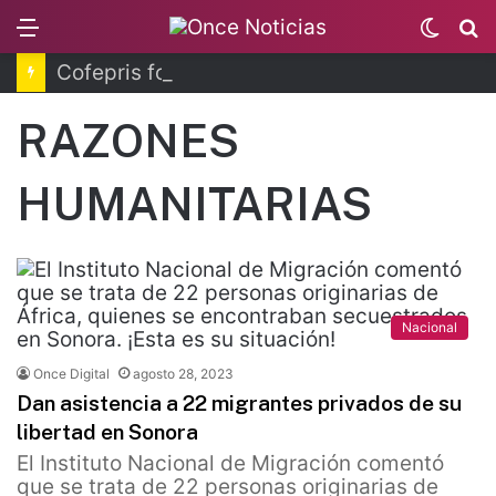
Menu
Switc
B
skin
Cofepris fortalece coordinación sanitaria en los estados
RAZONES
HUMANITARIAS
Nacional
Once Digital
agosto 28, 2023
Dan asistencia a 22 migrantes privados de su
libertad en Sonora
El Instituto Nacional de Migración comentó
que se trata de 22 personas originarias de