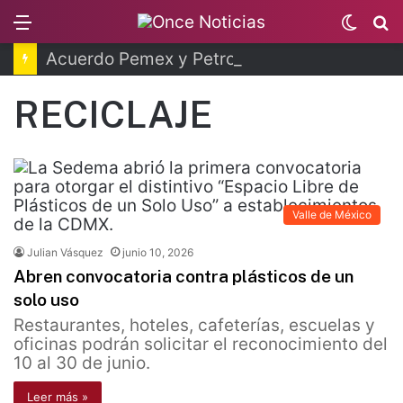
Menu
Switc
B
skin
Acuerdo Pemex y Petrobras en fase de ejecución
RECICLAJE
Valle de México
Julian Vásquez
junio 10, 2026
Abren convocatoria contra plásticos de un
solo uso
Restaurantes, hoteles, cafeterías, escuelas y
oficinas podrán solicitar el reconocimiento del
10 al 30 de junio.
Leer más »