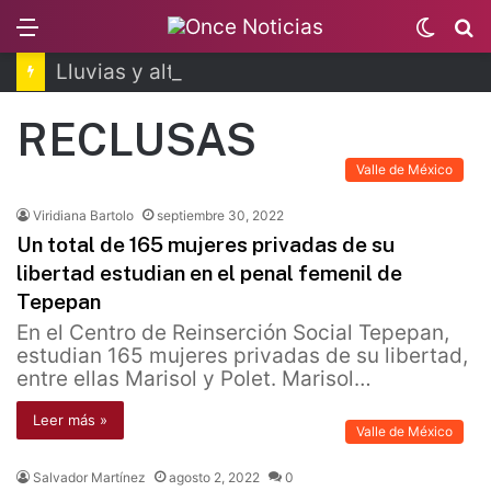
Menu
Switc
B
skin
Lluvias y altas temperaturas no dan tregua
RECLUSAS
Valle de México
Viridiana Bartolo
septiembre 30, 2022
Un total de 165 mujeres privadas de su
libertad estudian en el penal femenil de
Tepepan
En el Centro de Reinserción Social Tepepan,
estudian 165 mujeres privadas de su libertad,
entre ellas Marisol y Polet. Marisol…
Leer más »
Valle de México
Salvador Martínez
agosto 2, 2022
0