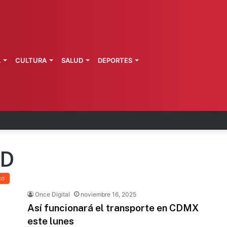
L
CULTURA
SALUD
DEPORTES
 Perú restablecen relaciones diplomáticas
AD
co
Once Digital
noviembre 16, 2025
Así funcionará el transporte en CDMX
este lunes