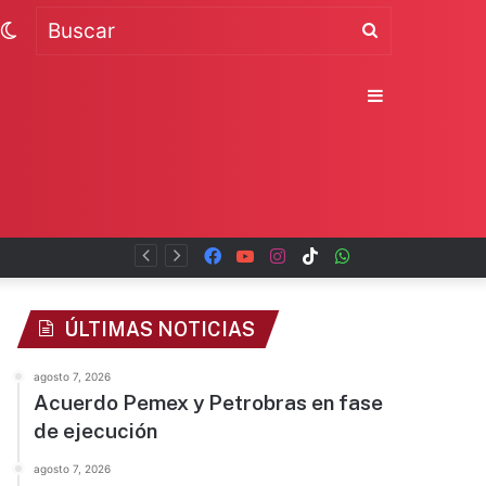
Switch
Buscar
skin
Sidebar
Facebook
YouTube
Instagram
TikTok
WhatsApp
x
ÚLTIMAS NOTICIAS
agosto 7, 2026
Acuerdo Pemex y Petrobras en fase
de ejecución
agosto 7, 2026